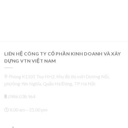
LIÊN HỆ CÔNG TY CỔ PHẦN KINH DOANH VÀ XÂY
DỰNG VTN VIỆT NAM
Phòng K1101 Tòa HH2, Khu đô thị mới Dương Nội,
phường Yên Nghĩa, Quận Hà Đông, TP Hà Nội
0986.038.964
8.00 am – 21.00 pm