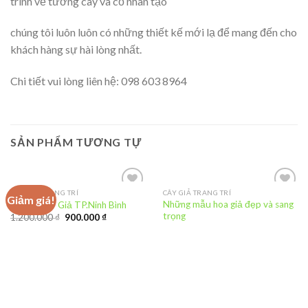
trình về tường cây và cỏ nhân tạo
chúng tôi luôn luôn có những thiết kế mới lạ để mang đến cho
khách hàng sự hài lòng nhất.
Chi tiết vui lòng liên hệ: 098 603 8964
SẢN PHẨM TƯƠNG TỰ
CÂY GIẢ TRANG TRÍ
CÂY GIẢ TRANG TRÍ
Giảm giá!
Add to
Add to
Những mẫu hoa giả đẹp và sang
Tường cây Giả TP.Ninh Bình
Wishlist
Wishlist
trọng
1.200.000
₫
900.000
₫