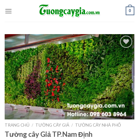
Skip
0
to
content
Add to
Wishlist
TRANG CHỦ
/
TƯỜNG CÂY GIẢ
/
TƯỜNG CÂY NHÀ PHỐ
Tường cây Giả TP.Nam Định