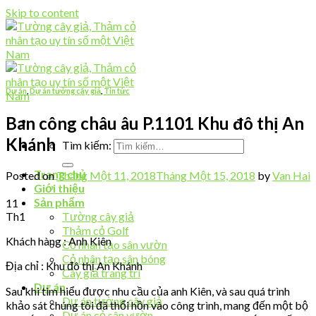
Skip to content
Dự án
,
Dự án tường cây giả
,
Tin tức
Ban công châu âu P.1101 Khu đô thị An
Khánh
Tìm kiếm:
Trang chủ
Posted on
Tháng Một 11, 2018
Tháng Một 15, 2018
by
Van Hai
Giới thiệu
Sản phẩm
11
Th1
Tường cây giả
Thảm cỏ Golf
Khách hàng : Anh Kiên
Cỏ nhân tạo sân vườn
Cỏ nhân tạo sân bóng
Địa chỉ : Khu đô thị An Khánh
Cây giả trang trí
Dự án
Sau khi tìm hiểu được nhu cầu của anh Kiên, và sau quá trình
Dự án tường cây giả
khảo sát chúng tôi đã thổi hồn vào công trình, mang đến một bộ
Dự án cỏ sân vườn