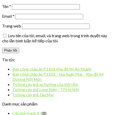
Tên
*
Email
*
Trang web
Lưu tên của tôi, email, và trang web trong trình duyệt này
cho lần bình luận kế tiếp của tôi.
Tin tức
Ban công châu âu P.1101 Khu đô thị An Khánh
Ban công châu âu P.1101 – tòa Xuân Mai – Khu đô thị
Dương Nội Mới
Tường cây giả xu hướng của thời đại
Tường cây giả Long Biên – TP.Hà Nội
Tường cây giả Tân Mai
Danh mục sản phẩm
Cây giả trang trí
(8)