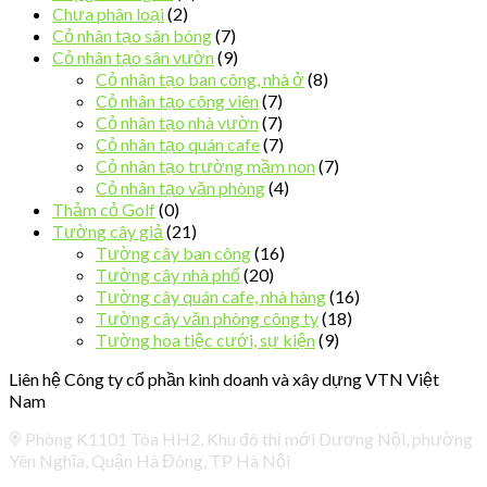
Chưa phân loại
(2)
Cỏ nhân tạo sân bóng
(7)
Cỏ nhân tạo sân vườn
(9)
Cỏ nhân tạo ban công, nhà ở
(8)
Cỏ nhân tạo công viên
(7)
Cỏ nhân tạo nhà vườn
(7)
Cỏ nhân tạo quán cafe
(7)
Cỏ nhân tạo trường mầm non
(7)
Cỏ nhân tạo văn phòng
(4)
Thảm cỏ Golf
(0)
Tường cây giả
(21)
Tường cây ban công
(16)
Tường cây nhà phố
(20)
Tường cây quán cafe, nhà hàng
(16)
Tường cây văn phòng công ty
(18)
Tường hoa tiệc cưới, sự kiện
(9)
Liên hệ Công ty cổ phần kinh doanh và xây dựng VTN Việt
Nam
Phòng K1101 Tòa HH2, Khu đô thị mới Dương Nội, phường
Yên Nghĩa, Quận Hà Đông, TP Hà Nội