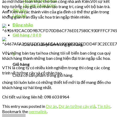
áo mới hoàn toàn khác cho ban công nhà anh Kiên.Với sự kết
Dự án cỏ sân bóng
hợp tường cây giả, cỏ nhân tạo trang trí, cùng với bộ bàn trà.
Tin tức
Anh Kiên và các thành viên của gia đình có thể thư giãn trong
Liên hệ
không gian tràn đầy sắc hoa tràn ngập thiên nhiên.
Đăng nhập
Giỏ hàng /
0
₫
0
Chưa có sản phẩm trong giỏ hàng.
Với những bàn tay tai hoa chúng tôi sẽ biến ban công cua quý
0
khách hàng thành những ban công hiện đại tràn ngập sắc hoa.
Giỏ hàng
VTN là công ty có nhiều kinh nghiệm trong thi công các công
trình về tường cây và cỏ nhân tạo
Chưa có sản phẩm trong giỏ hàng.
chúng tôi luôn luôn có những thiết kế mới lạ để mang đến cho
khách hàng sự hài lòng nhất.
Chi tiết vui lòng liên hệ: 098 603 8964
This entry was posted in
Dự án
,
Dự án tường cây giả
,
Tin tức
.
Bookmark the
permalink
.