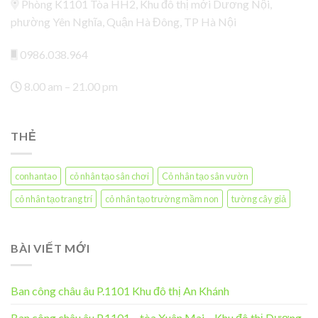
Phòng K1101 Tòa HH2, Khu đô thị mới Dương Nội,
phường Yên Nghĩa, Quận Hà Đông, TP Hà Nội
0986.038.964
8.00 am – 21.00 pm
THẺ
conhantao
cỏ nhân tạo sân chơi
Cỏ nhân tạo sân vườn
cỏ nhân tạo trang trí
cỏ nhân tạo trường mầm non
tường cây giả
BÀI VIẾT MỚI
Ban công châu âu P.1101 Khu đô thị An Khánh
Ban công châu âu P.1101 – tòa Xuân Mai – Khu đô thị Dương