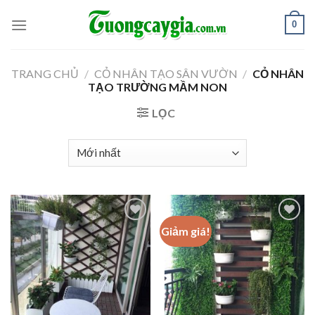
Skip
0
to
content
TRANG CHỦ
/
CỎ NHÂN TẠO SÂN VƯỜN
/
CỎ NHÂN
TẠO TRƯỜNG MẦM NON
LỌC
Giảm giá!
Add to
Add to
Wishlist
Wishlist