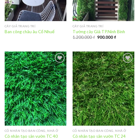
CÂY GIẢ TRANG TRÍ
CÂY GIẢ TRANG TRÍ
Ban công châu âu Cổ Nhuế
Tường cây Giả TP.Ninh Bình
1.200.000
₫
900.000
₫
Add to
Add to
Wishlist
Wishlist
CỎ NHÂN TẠO BAN CÔNG, NHÀ Ở
CỎ NHÂN TẠO BAN CÔNG, NHÀ Ở
Cỏ nhân tạo sân vườn TC 40
Cỏ nhân tạo sân vườn TC 24