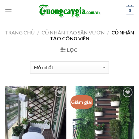
Skip
0
to
content
TRANG CHỦ
/
CỎ NHÂN TẠO SÂN VƯỜN
/
CỎ NHÂN
TẠO CÔNG VIÊN
LỌC
Giảm giá!
Add to
Add to
Wishlist
Wishlist