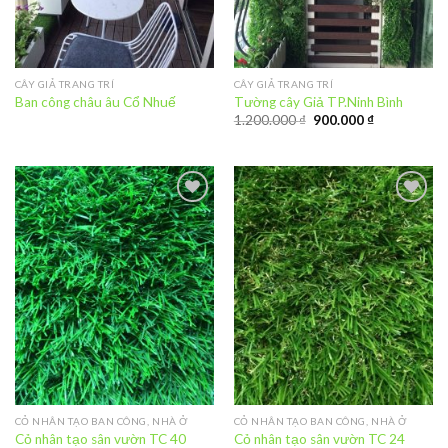
CÂY GIẢ TRANG TRÍ
CÂY GIẢ TRANG TRÍ
Ban công châu âu Cổ Nhuế
Tường cây Giả TP.Ninh Bình
1.200.000
₫
900.000
₫
Add to
Add to
Wishlist
Wishlist
CỎ NHÂN TẠO BAN CÔNG, NHÀ Ở
CỎ NHÂN TẠO BAN CÔNG, NHÀ Ở
Cỏ nhân tạo sân vườn TC 40
Cỏ nhân tạo sân vườn TC 24