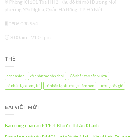
Phòng K1101 Tòa HH2, Khu đô thị mới Dương Nội,
phường Yên Nghĩa, Quận Hà Đông, TP Hà Nội
0986.038.964
8.00 am – 21.00 pm
THẺ
conhantao
cỏ nhân tạo sân chơi
Cỏ nhân tạo sân vườn
cỏ nhân tạo trang trí
cỏ nhân tạo trường mầm non
tường cây giả
BÀI VIẾT MỚI
Ban công châu âu P.1101 Khu đô thị An Khánh
Ban công châu âu P.1101 – tòa Xuân Mai – Khu đô thị Dương